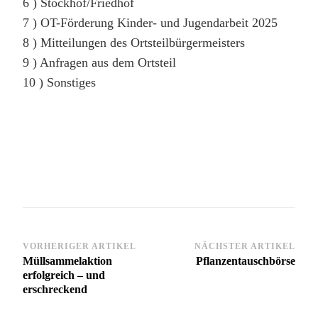
6 ) Stöckhof/Friedhof
7 ) OT-Förderung Kinder- und Jugendarbeit 2025
8 ) Mitteilungen des Ortsteilbürgermeisters
9 ) Anfragen aus dem Ortsteil
10 ) Sonstiges
Beitragsnavigation
VORHERIGER ARTIKEL
NÄCHSTER ARTIKEL
Müllsammelaktion
Pflanzentauschbörse
erfolgreich – und
erschreckend