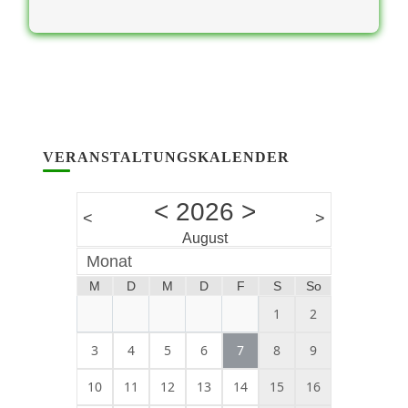
VERANSTALTUNGSKALENDER
<
2026
>
<
>
August
Monat
M
D
M
D
F
S
So
1
2
3
4
5
6
7
8
9
10
11
12
13
14
15
16