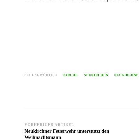
SCHLAGWÖRTER:
KIRCHE
NEUKIRCHEN
NEUKIRCHNE
Beitragsnavigation
VORHERIGER ARTIKEL
Neukirchner Feuerwehr unterstützt den
Weihnachtsmann