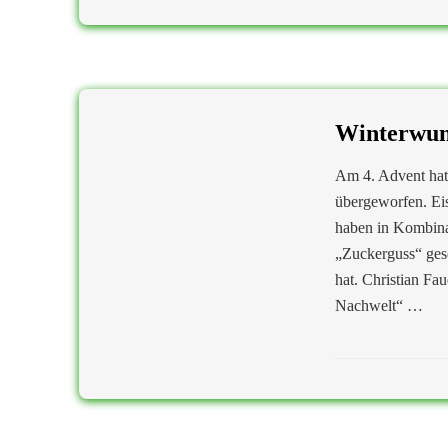
Winterwun
Am 4. Advent hat
übergeworfen. Ei
haben in Kombinat
„Zuckerguss“ geso
hat. Christian Fa
Nachwelt“ …