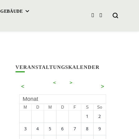
 GEBÄUDE
VERANSTALTUNGSKALENDER
<
2026
>
<
>
August
Monat
M
D
M
D
F
S
So
1
2
3
4
5
6
7
8
9