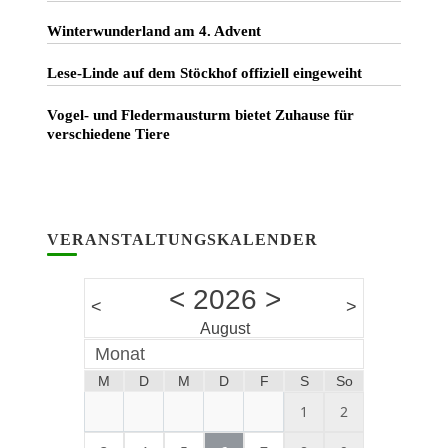
Winterwunderland am 4. Advent
Lese-Linde auf dem Stöckhof offiziell eingeweiht
Vogel- und Fledermausturm bietet Zuhause für
verschiedene Tiere
VERANSTALTUNGSKALENDER
<
2026
>
<
>
August
Monat
M
D
M
D
F
S
So
1
2