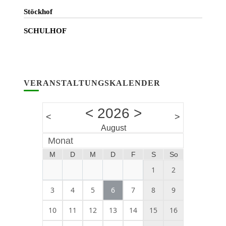
Stöckhof
SCHULHOF
VERANSTALTUNGSKALENDER
<
2026
>
<
>
August
Monat
M
D
M
D
F
S
So
1
2
3
4
5
6
7
8
9
10
11
12
13
14
15
16