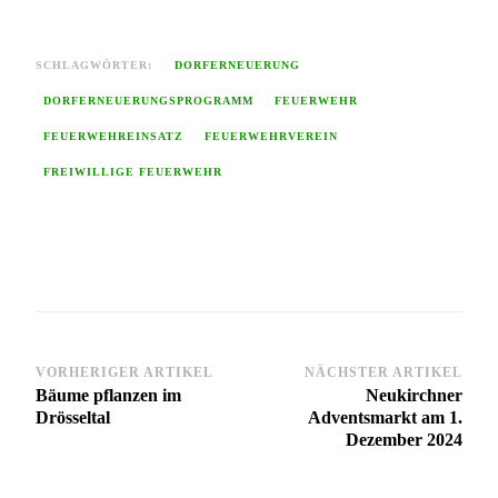
SCHLAGWÖRTER:
DORFERNEUERUNG
DORFERNEUERUNGSPROGRAMM
FEUERWEHR
FEUERWEHREINSATZ
FEUERWEHRVEREIN
FREIWILLIGE FEUERWEHR
Beitragsnavigation
VORHERIGER ARTIKEL
NÄCHSTER ARTIKEL
Bäume pflanzen im
Neukirchner
Drösseltal
Adventsmarkt am 1.
Dezember 2024