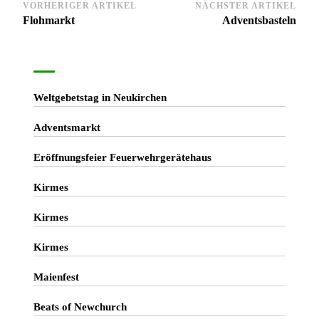
Beitragsnavigation
VORHERIGER ARTIKEL
NÄCHSTER ARTIKEL
Flohmarkt
Adventsbasteln
Weltgebetstag in Neukirchen
Adventsmarkt
Eröffnungsfeier Feuerwehrgerätehaus
Kirmes
Kirmes
Kirmes
Maienfest
Beats of Newchurch